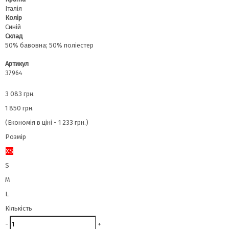
Італія
Колір
Синій
Склад
50% бавовна; 50% поліестер
Артикул
37964
3 083 грн.
1 850 грн.
(Економія в ціні - 1 233 грн.)
Розмір
XS
S
M
L
Кількість
-
+