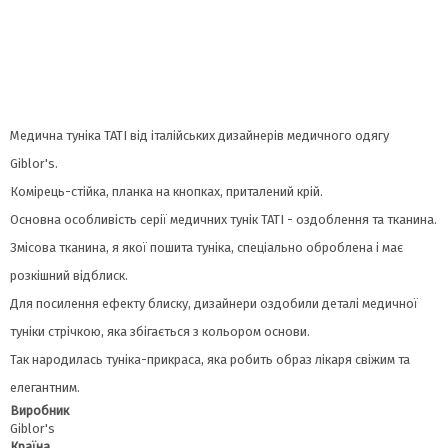
Медична туніка TATI від італійських дизайнерів медичного одягу
Giblor's.
Комірець-стійка, планка на кнопках, приталений крій.
Основна особливість серії медичних тунік ТАТІ - оздоблення та тканина.
Змісова тканина, я якої пошита туніка, спеціально оброблена і має
розкішний відблиск.
Для посилення ефекту блиску, дизайнери оздобили деталі медичної
туніки стрічкою, яка збігається з кольором основи.
Так народилась туніка-прикраса, яка робить образ лікаря свіжим та
елегантним.
Виробник
Giblor's
Країна