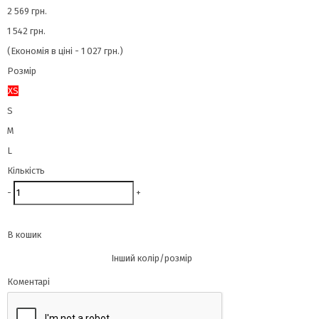
2 569 грн.
1 542 грн.
(Економія в ціні - 1 027 грн.)
Розмір
XS
S
M
L
Кількість
-
+
В кошик
Інший колір/розмір
Коментарі