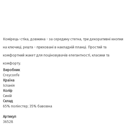
Комірець-стіка, довжина - за середину стегна, три декоративні кнопки
на ключиці, решта - приховані в накладній планці. Простий та
комфортний жакет для поціновувачів елегантності, класики та
комфорту.
Виробник
Сreyconfe
Країна
Іспанія
Колір
Синій
Склад
65% поліестер; 35% бавовна
Артикул
36528