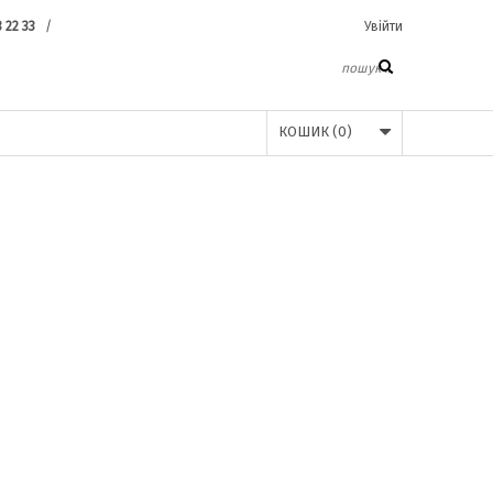
3 22 33
/
Увійти
КОШИК
(
0
)