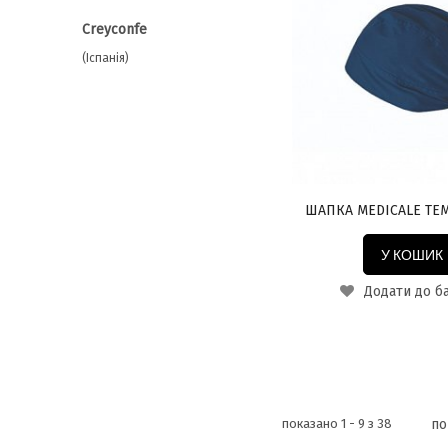
Сreyconfe
(Іспанія)
ШАПКА MEDICALE ТЕ
У КОШИК
Додати до б
показано 1 - 9 з 38
по