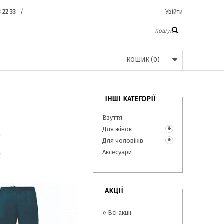
3 22 33
/
Увійти
КОШИК
(
0
)
ІНШІ КАТЕГОРІЇ
Взуття
Для жінок
Для чоловіків
Аксесуари
АКЦІЇ
» Всі акції