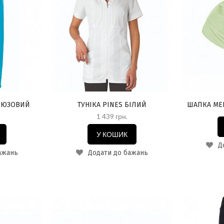
ІРЮЗОВИЙ
ТУНІКА PINES БІЛИЙ
ШАПКА ME
1 439 грн.
У КОШИК
До
ажань
Додати до бажань