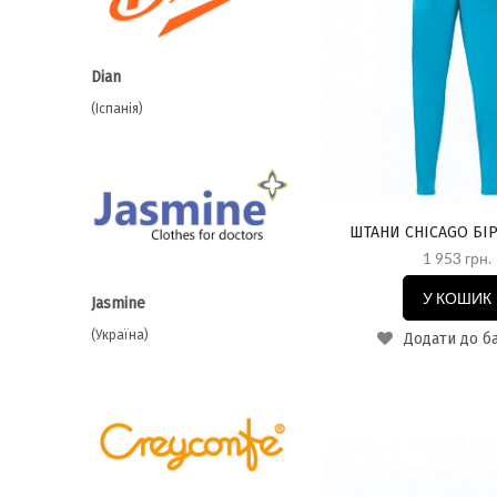
Dian
(Іспанія)
ШТАНИ CHICAGO Б
1 953 грн.
У КОШИК
Jasmine
(Україна)
Додати до б