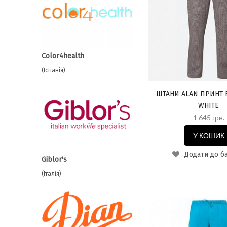
Color4health
(Іспанія)
ШТАНИ ALAN ПРИНТ 
WHITE
1 645 грн.
У КОШИК
Додати до б
Giblor's
(Італія)