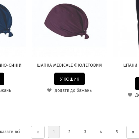
МНО-СИНІЙ
ШАПКА MEDICALE ФІОЛЕТОВИЙ
ШТАНИ 
У КОШИК
ажань
Додати до бажань
До
казати всі
1
2
3
4
5
«
»