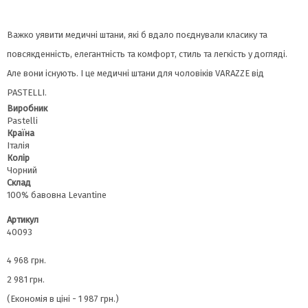
Важко уявити медичні штани, які б вдало поєднували класику та
повсякденність, елегантність та комфорт, стиль та легкість у догляді.
Але вони існують. І це медичні штани для чоловіків VARAZZE від
PASTELLI.
Виробник
Pastelli
Країна
Італія
Колір
Чорний
Склад
100% бавовна Levantinе
Артикул
40093
4 968 грн.
2 981 грн.
(Економія в ціні - 1 987 грн.)