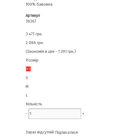
100% бавовна
Артикул
36267
3 477 грн.
2 086 грн.
(Економія в ціні - 1 391 грн.)
Розмір
XS
S
M
L
Кількість
-
+
Зараз відсутній
Підписатися