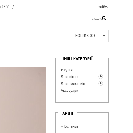
3 22 33
/
Увійти
КОШИК
(
0
)
ІНШІ КАТЕГОРІЇ
Взуття
Для жінок
Для чоловіків
Аксесуари
АКЦІЇ
» Всі акції