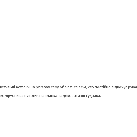
кстильні вставки на рукавах сподобаються всім, хто постійно підкочує рука
 комір-стійка, витончена планка та декоративні ґудзики.