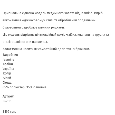
Оригінальна сучасна модель медичного халата від Jasmine. Виріб
виконаний в «джинсовому» стилі та оброблений подвійними
бірюзовими оздоблювальними рядками.
Цю модель відрізняє цільнокрійний комір-стійка, клапани на грудях та
стилізовані погони на плечах.
Халат можна носити як самостійний одяг, так і з брюками.
Виробник
Jasmine
Країна
Україна
Колір
Білий
Склад
65% поліестер; 35% бавовна
Артикул
36758
1 199 грн.