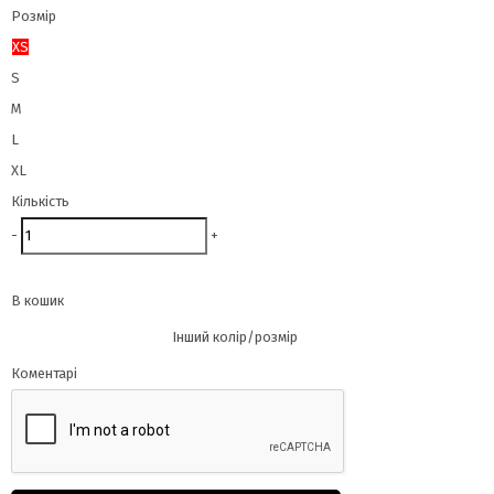
Розмір
XS
S
M
L
XL
Кількість
-
+
В кошик
Інший колір/розмір
Коментарі