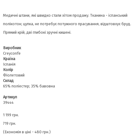
Медичні штани, які швидко стали хітом продажу. Тканина - іспанський
полікотон; цупка, не потребує потужного прасування, відштовхує бруд.
Прямий крій, дві глибокі зручні кишені.
Виробник
Сreyconfe
Країна
Іспанія
Колір
Фіолетовий
Склад
65% поліестер; 35% бавовна
Артикул
39444
1 199 грн.
719 грн.
(Економія в ціні - 480 грн.)