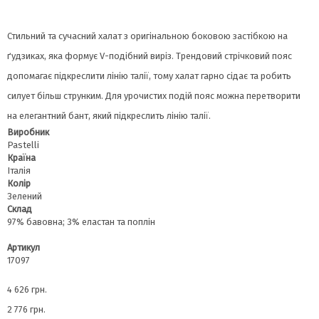
Стильний та сучасний халат з оригінальною боковою застібкою на
ґудзиках, яка формує V-подібний виріз. Трендовий стрічковий пояс
допомагає підкреслити лінію талії, тому халат гарно сідає та робить
силует більш струнким. Для урочистих подій пояс можна перетворити
на елегантний бант, який підкреслить лінію талії.
Виробник
Pastelli
Країна
Італія
Колір
Зелений
Склад
97% бавовна; 3% еластан та поплін
Артикул
17097
4 626 грн.
2 776 грн.