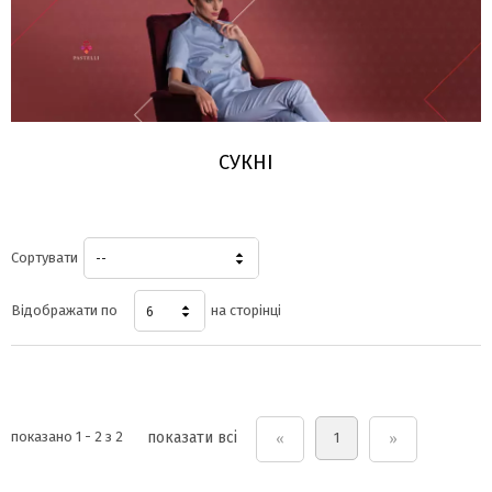
СУКНІ
Сортувати
--
Відображати по
на сторінці
6
показано 1 - 2 з 2
показати всі
1
«
»